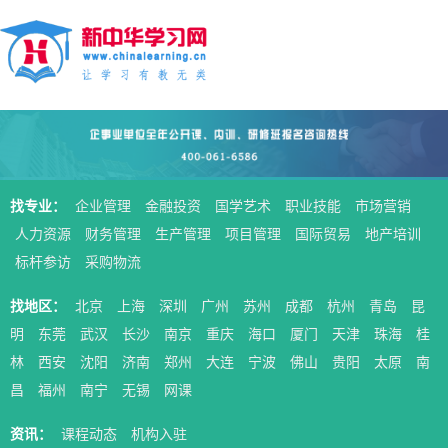
找专业：
企业管理
金融投资
国学艺术
职业技能
市场营销
人力资源
财务管理
生产管理
项目管理
国际贸易
地产培训
标杆参访
采购物流
找地区：
北京
上海
深圳
广州
苏州
成都
杭州
青岛
昆
明
东莞
武汉
长沙
南京
重庆
海口
厦门
天津
珠海
桂
林
西安
沈阳
济南
郑州
大连
宁波
佛山
贵阳
太原
南
昌
福州
南宁
无锡
网课
资讯：
课程动态
机构入驻