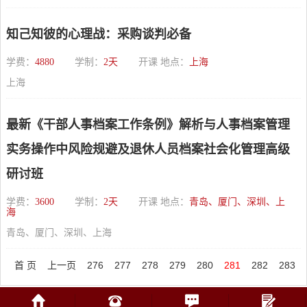
知己知彼的心理战：采购谈判必备
学费：
4880
学制：
2天
开课 地点：
上海
上海
最新《干部人事档案工作条例》解析与人事档案管理
实务操作中风险规避及退休人员档案社会化管理高级
研讨班
学费：
3600
学制：
2天
开课 地点：
青岛、厦门、深圳、上
海
青岛、厦门、深圳、上海
首 页
上一页
276
277
278
279
280
281
282
283
284
285
下一页
末页
总共
339
页