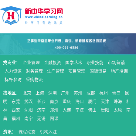
找专业：
企业管理
金融投资
国学艺术
职业技能
市场营销
人力资源
财务管理
生产管理
项目管理
国际贸易
地产培训
标杆参访
采购物流
找地区：
北京
上海
深圳
广州
苏州
成都
杭州
青岛
昆
明
东莞
武汉
长沙
南京
重庆
海口
厦门
天津
珠海
桂
林
西安
沈阳
济南
郑州
大连
宁波
佛山
贵阳
太原
南
昌
福州
南宁
无锡
网课
资讯：
课程动态
机构入驻