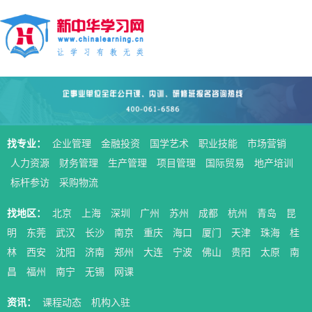
找专业：
企业管理
金融投资
国学艺术
职业技能
市场营销
人力资源
财务管理
生产管理
项目管理
国际贸易
地产培训
标杆参访
采购物流
找地区：
北京
上海
深圳
广州
苏州
成都
杭州
青岛
昆
明
东莞
武汉
长沙
南京
重庆
海口
厦门
天津
珠海
桂
林
西安
沈阳
济南
郑州
大连
宁波
佛山
贵阳
太原
南
昌
福州
南宁
无锡
网课
资讯：
课程动态
机构入驻