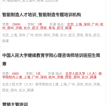
州_福建福州_浙江温州_网课_山西太原
智能制造人才培训_智能制造专题培训机构
学费：
29800
学制：
1年
开课 地点：
北京_上海_深圳_广州_杭
州_郑州_济南_长沙_武汉_西安_青岛_武汉_网课
北京_上海_深圳_广州_杭州_郑州_济南_长沙_武汉_西安_青岛_武汉_
网课
中国人民大学继续教育学院心理咨询师培训班招生简
章
学费：
6800
学制：
5天
开课 地点：
北京人民大学（人大）商
学院校内上课_上海_广州_深圳_杭州_济南_西安_郑州_长沙_网课
北京人民大学（人大）商学院校内上课_上海_广州_深圳_杭州_济南_
西安_郑州_长沙_网课
营销主管培训