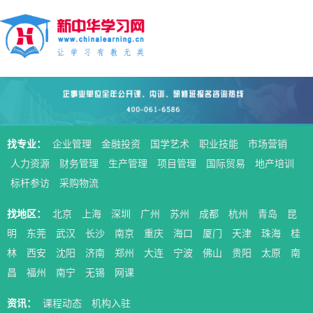
找专业：
企业管理
金融投资
国学艺术
职业技能
市场营销
人力资源
财务管理
生产管理
项目管理
国际贸易
地产培训
标杆参访
采购物流
找地区：
北京
上海
深圳
广州
苏州
成都
杭州
青岛
昆
明
东莞
武汉
长沙
南京
重庆
海口
厦门
天津
珠海
桂
林
西安
沈阳
济南
郑州
大连
宁波
佛山
贵阳
太原
南
昌
福州
南宁
无锡
网课
资讯：
课程动态
机构入驻