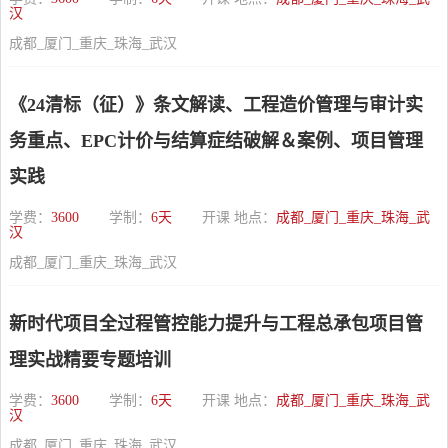
汉
成都_厦门_重庆_珠海_武汉
《24清标（征）》条文解读、工程造价管理与审计实
务重点、EPC计价与结算症结破解＆案例、项目管理
实践
学费：
3600
学制：
6天
开课 地点：
成都_厦门_重庆_珠海_武
汉
成都_厦门_重庆_珠海_武汉
新时代项目全过程管控能力提升与工程总承包项目管
理实战精要专题培训
学费：
3600
学制：
6天
开课 地点：
成都_厦门_重庆_珠海_武
汉
成都_厦门_重庆_珠海_武汉