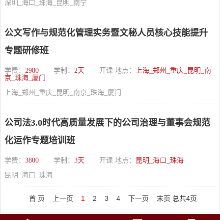
深圳_海口_珠海_昆明_南宁
公文写作与规范化管理实务暨文秘人员核心技能提升
专题研修班
学费：
2980
学制：
2天
开课 地点：
上海_郑州_重庆_昆明_南
京_珠海_厦门
上海_郑州_重庆_昆明_南京_珠海_厦门
公司法3.0时代高质量发展下的公司治理与董事会规范
化运作专题培训班
学费：
3800
学制：
3天
开课 地点：
昆明_海口_珠海
昆明_海口_珠海
首 页
上一页
1
2
3
4
下一页
末页
总共
4
页