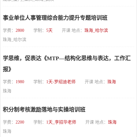
事业单位人事管理综合能力提升专题培训班
学费：
2800
学制：
5天
开课 地点：
珠海_哈尔滨
珠海_哈尔滨
学思维，促表达《MTP—结构化思维与表达，工作汇
报》
学费：
1980
学制：
1天-罗绍迪老师
开课 地点：
珠海
珠海
积分制考核激励落地与实操培训班
学费：
2200
学制：
1天_李招华老师
开课 地点：
珠海
珠海