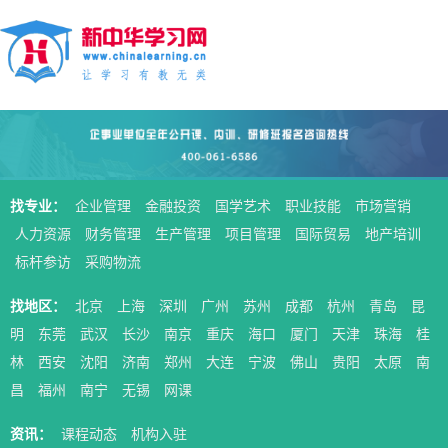
找专业：
企业管理
金融投资
国学艺术
职业技能
市场营销
人力资源
财务管理
生产管理
项目管理
国际贸易
地产培训
标杆参访
采购物流
找地区：
北京
上海
深圳
广州
苏州
成都
杭州
青岛
昆
明
东莞
武汉
长沙
南京
重庆
海口
厦门
天津
珠海
桂
林
西安
沈阳
济南
郑州
大连
宁波
佛山
贵阳
太原
南
昌
福州
南宁
无锡
网课
资讯：
课程动态
机构入驻