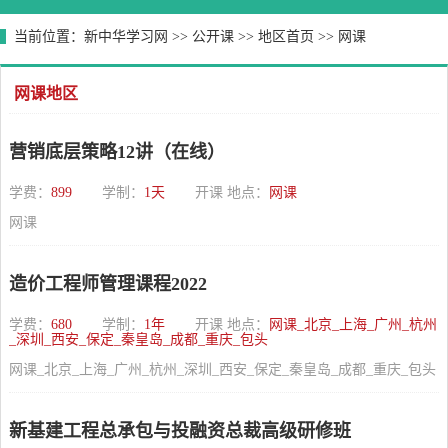
当前位置：
新中华学习网
>>
公开课
>>
地区首页
>>
网课
网课地区
营销底层策略12讲（在线）
学费：
899
学制：
1天
开课 地点：
网课
网课
造价工程师管理课程2022
学费：
680
学制：
1年
开课 地点：
网课_北京_上海_广州_杭州
_深圳_西安_保定_秦皇岛_成都_重庆_包头
网课_北京_上海_广州_杭州_深圳_西安_保定_秦皇岛_成都_重庆_包头
新基建工程总承包与投融资总裁高级研修班