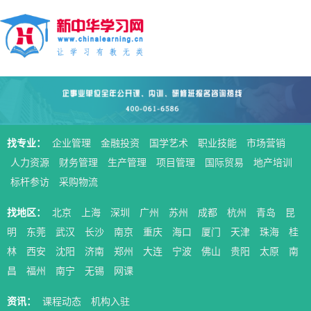
找专业：
企业管理
金融投资
国学艺术
职业技能
市场营销
人力资源
财务管理
生产管理
项目管理
国际贸易
地产培训
标杆参访
采购物流
找地区：
北京
上海
深圳
广州
苏州
成都
杭州
青岛
昆
明
东莞
武汉
长沙
南京
重庆
海口
厦门
天津
珠海
桂
林
西安
沈阳
济南
郑州
大连
宁波
佛山
贵阳
太原
南
昌
福州
南宁
无锡
网课
资讯：
课程动态
机构入驻