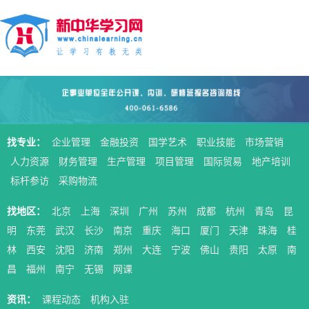
找专业：
企业管理
金融投资
国学艺术
职业技能
市场营销
人力资源
财务管理
生产管理
项目管理
国际贸易
地产培训
标杆参访
采购物流
找地区：
北京
上海
深圳
广州
苏州
成都
杭州
青岛
昆
明
东莞
武汉
长沙
南京
重庆
海口
厦门
天津
珠海
桂
林
西安
沈阳
济南
郑州
大连
宁波
佛山
贵阳
太原
南
昌
福州
南宁
无锡
网课
资讯：
课程动态
机构入驻