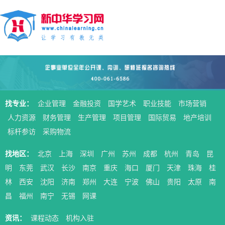
找专业：
企业管理
金融投资
国学艺术
职业技能
市场营销
人力资源
财务管理
生产管理
项目管理
国际贸易
地产培训
标杆参访
采购物流
找地区：
北京
上海
深圳
广州
苏州
成都
杭州
青岛
昆
明
东莞
武汉
长沙
南京
重庆
海口
厦门
天津
珠海
桂
林
西安
沈阳
济南
郑州
大连
宁波
佛山
贵阳
太原
南
昌
福州
南宁
无锡
网课
资讯：
课程动态
机构入驻