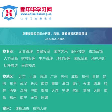
找专业：
企业管理
金融投资
国学艺术
职业技能
市场营销
人力资源
财务管理
生产管理
项目管理
国际贸易
地产培训
标杆参访
采购物流
找地区：
北京
上海
深圳
广州
苏州
成都
杭州
青岛
昆
明
东莞
武汉
长沙
南京
重庆
海口
厦门
天津
珠海
桂
林
西安
沈阳
济南
郑州
大连
宁波
佛山
贵阳
太原
南
昌
福州
南宁
无锡
网课
资讯：
课程动态
机构入驻