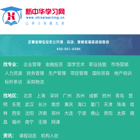
找专业：
企业管理
金融投资
国学艺术
职业技能
市场营销
人力资源
财务管理
生产管理
项目管理
国际贸易
地产培训
标杆参访
采购物流
找地区：
北京
上海
深圳
广州
苏州
成都
杭州
青岛
昆
明
东莞
武汉
长沙
南京
重庆
海口
厦门
天津
珠海
桂
林
西安
沈阳
济南
郑州
大连
宁波
佛山
贵阳
太原
南
昌
福州
南宁
无锡
网课
资讯：
课程动态
机构入驻