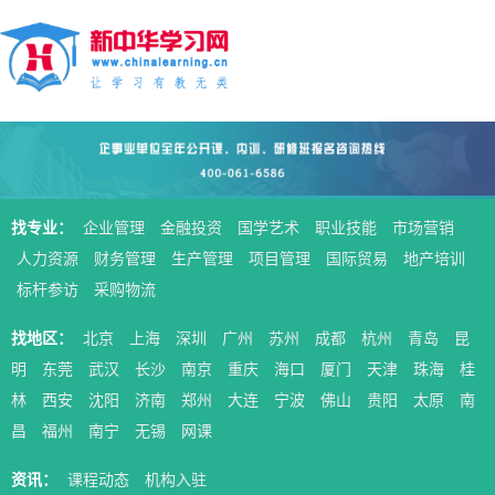
找专业：
企业管理
金融投资
国学艺术
职业技能
市场营销
人力资源
财务管理
生产管理
项目管理
国际贸易
地产培训
标杆参访
采购物流
找地区：
北京
上海
深圳
广州
苏州
成都
杭州
青岛
昆
明
东莞
武汉
长沙
南京
重庆
海口
厦门
天津
珠海
桂
林
西安
沈阳
济南
郑州
大连
宁波
佛山
贵阳
太原
南
昌
福州
南宁
无锡
网课
资讯：
课程动态
机构入驻