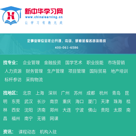
找专业：
企业管理
金融投资
国学艺术
职业技能
市场营销
人力资源
财务管理
生产管理
项目管理
国际贸易
地产培训
标杆参访
采购物流
找地区：
北京
上海
深圳
广州
苏州
成都
杭州
青岛
昆
明
东莞
武汉
长沙
南京
重庆
海口
厦门
天津
珠海
桂
林
西安
沈阳
济南
郑州
大连
宁波
佛山
贵阳
太原
南
昌
福州
南宁
无锡
网课
资讯：
课程动态
机构入驻