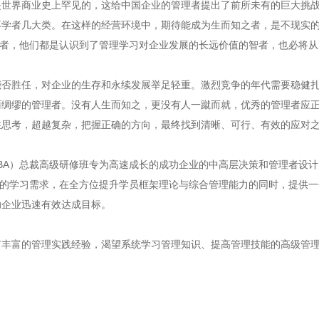
是世界商业史上罕见的，这给中国企业的管理者提出了前所未有的巨大挑
不学者几大类。在这样的经营环境中，期待能成为生而知之者，是不现实
之者，他们都是认识到了管理学习对企业发展的长远价值的智者，也必将从E
能否胜任，对企业的生存和永续发展举足轻重。激烈竞争的年代需要稳健
雨绸缪的管理者。没有人生而知之，更没有人一蹴而就，优秀的管理者应
性思考，超越复杂，把握正确的方向，最终找到清晰、可行、有效的应对
A）总裁高级研修班专为高速成长的成功企业的中高层决策和管理者设计。
级的学习需求，在全方位提升学员框架理论与综合管理能力的同时，提供一
助企业迅速有效达成目标。
有丰富的管理实践经验，渴望系统学习管理知识、提高管理技能的高级管
）