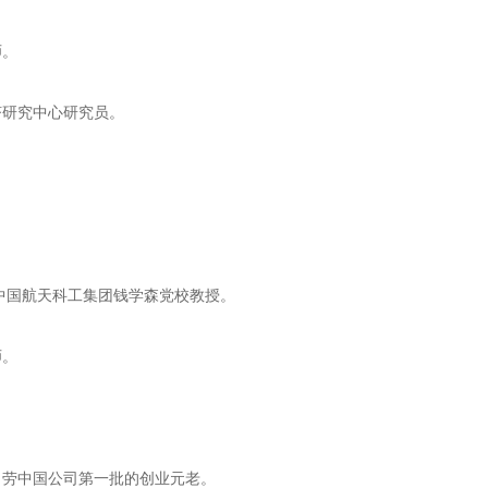
师。
济研究中心研究员。
中国航天科工集团钱学森党校教授。
师。
当劳中国公司第一批的创业元老。