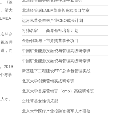
北清经管高等研究院任泽平私董会
战。《论
的。清大
北清经管后EMBA董事长高端项目简章
MBA
运河私董会未来产业CEO成长计划
将帅名家——商界领袖培育计划
扎实的企
金融创新与上市并购董事长项目
正视管理
之道，而
中国矿业能源投融资与管理高级研修班
中国矿业能源投融资与管理高级研修班
2019
新基建下工程建设EPC总承包管理实战
个与学
北京大学创新营销实战研修班
北京大学首席营销官（cmo）高级研修班
理人オ。
全球菁英女性俱乐部
北京大学医疗产业投融资领军人才研修