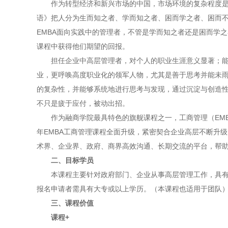
作为转型经济和新兴市场的中国，市场环境的复杂程度
语》把人分为生而知之者、学而知之者、困而学之者、困而
EMBA面向实践中的管理者，不管是学而知之者还是困而学
课程中获得他们期望的回报。
担任企业中高层管理者，对个人的职业生涯意义显著；
业，更呼唤高度职业化的领军人物，尤其是善于思考并能未
的复杂性，并能够系统地进行思考与发现，通过沉淀与创造
不只是疲于应付，被动出招。
作为融商学院最具特色的旗舰课程之一，工商管理（EMB
年EMBA工商管理课程全面升级，紧密契合企业高层不断升
术界、企业界、政府、商界高效沟通、长期交流的平台，帮
二、目标学员
本课程主要针对政府部门、企业从事高层管理工作，具
报名申请者需具有大专或以上学历。（本课程也适用于团队
三、课程价值
课程+