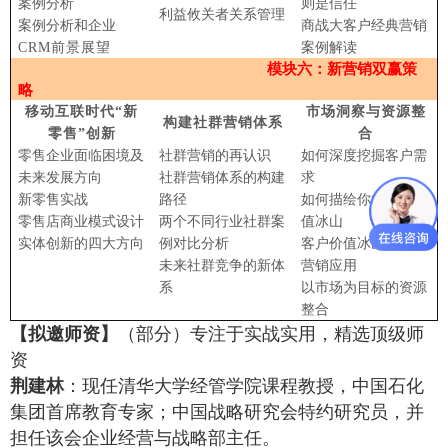
案例分析
则是信任
利益攸关者关系管理
案例分析和企业
商战大客户经典营销
CRM前景展望
案例解读
模块六：新营销双赢策
略
移动互联时代“新
市场洞察与资源整
构建社群营销体系
零售”创新
合
零售企业面临困境及
社群营销的再认识
如何深度挖掘客户需
未来发展方向
社群营销体系的构建
求
新零售实战
路径
如何描绘你的客户价
零售店商业模式设计
两个不同行业社群案
值冰山
实体创新的四大方向
例对比分析
客户价值冰山的有效
未来社群竞争的新体
营销应用
系
以市场为目标的资源
整合
【拟邀师资】
（部分）专注于实战实用，精选顶级师
资
荆建林
：现任清华大学经管学院课程教授，中国石化
集团首席教育专家；中国战略研究会特约研究员，并
担任该会企业经营与战略部主任。