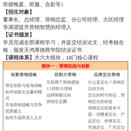
班级晚宴、班服、合影等）
【招生对象】
董事长、总经理、营销总监、分公司经理、大区经理
等渴望提升营销智慧的经理人
【证书颁发】
学员完成全部课程学习，并提交结业论文，经考核合
格，颁发天鸿厚德商学院结业证书
【课程体系】
共六大模块，18门核心课程
模块一：营销实战与创新
创新营销战略
切割大营销
品牌定位营销
互联网下营销逻辑
什么是定位？营销定
理念创新与蓝海战略
1/2切割大营销
位的方向
如何创新企业赢利模
品牌两极法则
定位的时代特征，营
式
营销生态圈
销定位的前提
市场营销战略与竞争
营销定位的基本方
优势建立
面：消费者定位、产
如何不战而屈人之兵
品定位、价格定位、
市场定位、广告定位