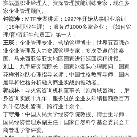
实战型职业经理人、资深管理技能训练专家，现任多
家企业管理顾问。
钟海涛
：MTP专案讲师；1997年开始从事职业培训
（18年职业生涯）；服务过1000多家企业；《如何管
理/育/留新生代员工》第一人；
王琛
：企业管理专业、营销管理博士；世界五百强企
业企业管理及人力资源管理专家；多次受邀前往泰
国、马来西亚等亚太地区国家进行巡回课程讲授。
刘上
：九型研究院院长；国家冰壶队心理顾问；国家
花样滑冰队心理指导老师；中国性格教育导师；国内
最早将性格分析融入商业实战的推动者。
郭成林
：导火索咨询机构董事长（原尚域咨询），躬
身咨询实践十九年，服务过的企业从年销售额数百万
到千亿级别皆有、跨行业十余个。
丁守海
：中国人民大学经济学院教授、博士生导师，
国民经济管理系副主任；国家自然科学基金委员会工
商管理学部评委。