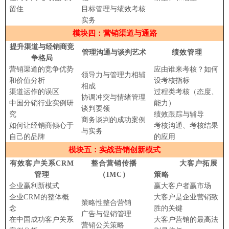
留住
目标管理与绩效考核
实务
模块四：营销渠道与通路
提升渠道与经销商竞
管理沟通与谈判艺术
绩效管理
争格局
营销渠道的竞争优势
应由谁来考核？如何
领导力与管理力相辅
和价值分析
设考核指标
相成
渠道运作的误区
过程类考核（态度、
协调冲突与情绪管理
中国分销行业实例研
能力）
谈判要领
究
绩效跟踪与辅导
商务谈判的成功案例
如何让经销商倾心于
考核沟通、考核结果
与实务
自己的品牌
的应用
模块五：实战营销创新模式
有效客户关系CRM
整合营销传播
大客户拓展
管理
（IMC）
策略
企业赢利新模式
赢大客户者赢市场
企业
CRM
的整体概
大客户是企业营销致
策略性整合营销
念
胜的关键
广告与促销管理
在中国成功客户关系
大客户营销的最高法
营销公关策略