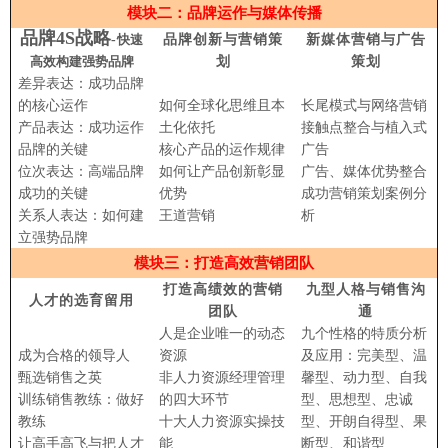
模块二：品牌运作与媒体传播
品牌4S战略
-
快速
品牌创新与营销策
新媒体营销与广告
高效构建强势品牌
划
策划
差异表达：成功品牌
的核心运作
如何全球化思维且本
长尾模式与网络营销
产品表达：成功运作
土化依托
接触点整合与植入式
品牌的关键
核心产品的运作规律
广告
位次表达：高端品牌
如何让产品创新彰显
广告、媒体优势整合
成功的关键
优势
成功营销策划案例分
关系人表达：如何建
王道营销
析
立强势品牌
模块三：打造高效营销团队
打造高绩效的营销
九型人格与销售沟
人才的选育留用
团队
通
人是企业唯一的动态
九个性格的特质分析
成为合格的领导人
资源
及应用
：完美型、温
甄选销售之英
非人力资源经理管理
馨型、动力型、自我
训练销售教练：做好
的四大环节
型、思想型、忠诚
教练
十大人力资源实操技
型、开朗自得型、果
让高手高飞与把人才
能
断型、和谐型