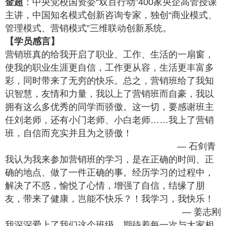
金超
：中央党校国资委“双百行动”400家央企高管授课
主讲，中国知名模式创新咨询专家，独创“商业模式、
管理模式、营销模式”三维联动创新系统。
【学员感言】
营销班真的给我开启了职业、工作、生活的一扇窗，
使我的职业生涯更自信，工作更从容，生活更丰富多
彩，同时带来了无穷的快乐。总之，营销班给了我知
识智慧，友情和力量，我以上了营销班而自豪，我以
拥有这么多优秀的同学而骄傲。这一切，要感谢班主
任刘老师，还有小门老师、小白老师……我上了营销
班，自信而充实并且为之骄傲！
— 石剑青
我认为我来参加营销班的学习，是在正确的时间、正
确的地点、做了一件正确的事。经历学习的过程中，
解决了不惑，愉悦了心情，增强了自信，结缘了朋
友，带来了健康，岂能不快乐？！我学习，我快乐！
— 姜志刚
我深深爱上了我们这个班级，期待着每一次与大家相