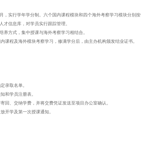
个月，实行学年学分制。六个国内课程模块和四个海外考察学习模块分别按
作人才信息库，对学员实行跟踪管理。
产培养方式，集中授课与海外考察学习相结合。
内课程及海外模块考察学习，修满学分后，由主办机构颁发结业证书。
。
。
确定录取名单。
须知和学员注册表。
并寄回、交纳学费，并将交费凭证发送至项目办公室确认。
发放开学及第一次授课通知。