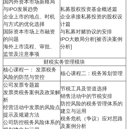
国内外资本市场新格局
与IPO发展趋势
私募股权投资基金概述篇
企业上市的地点、时机
企业承接私募投资的股权设
与方式的优化选择
计篇
国际资本市场上市融资
与私募对赌协议的安排
的问题
IPO大败局分析[被否决案例
海外上市流程、审批、
分析]
监管及注意事项
财税实务管理模块
核心课程一： 发票税务
核心课程二：税务筹划管理
风险的防范与管控
公司发票专题篇
节税工具及管道选择
发票类税务案例及政策解
销售活动中的节税安排
析
防控风险的税务管理体系的
经营活动中发票的风险点
建立与运用
提示及规避方法
税务危机（争议）应对思路
公司防控税务风险体系的
及案例分析