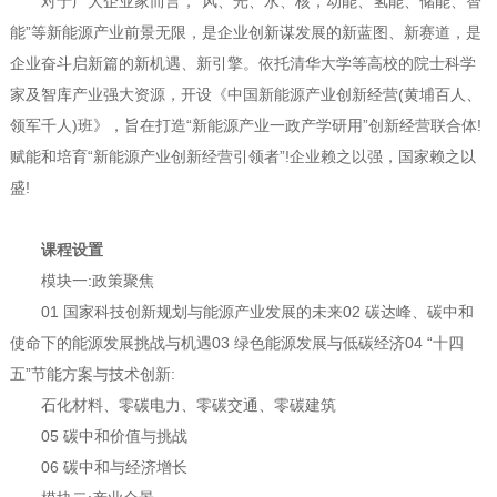
对于广大企业家而言，“风、光、水、核，动能、氢能、储能、智
能”等新能源产业前景无限，是企业创新谋发展的新蓝图、新赛道，是
企业奋斗启新篇的新机遇、新引擎。依托清华大学等高校的院士科学
家及智库产业强大资源，开设《中国新能源产业创新经营(黄埔百人、
领军千人)班》，旨在打造“新能源产业一政产学研用”创新经营联合体!
赋能和培育“新能源产业创新经营引领者”!企业赖之以强，国家赖之以
盛!
课程设置
模块一:政策聚焦
01 国家科技创新规划与能源产业发展的未来02 碳达峰、碳中和
使命下的能源发展挑战与机遇03 绿色能源发展与低碳经济04 “十四
五”节能方案与技术创新:
石化材料、零碳电力、零碳交通、零碳建筑
05 碳中和价值与挑战
06 碳中和与经济增长