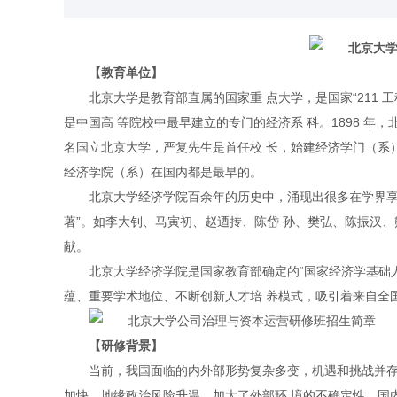
【教育单位】
北京大学是教育部直属的国家重 点大学，是国家“211 
是中国高 等院校中最早建立的专门的经济系 科。1898 年
名国立北京大学，严复先生是首任校 长，始建经济学门（系
经济学院（系）在国内都是最早的。
北京大学经济学院百余年的历史中，涌现出很多在学界享
著”。如李大钊、马寅初、赵迺抟、陈岱 孙、樊弘、陈振汉
献。
北京大学经济学院是国家教育部确定的“国家经济学基础人
蕴、重要学术地位、不断创新人才培 养模式，吸引着来自全
【研修背景】
当前，我国面临的内外部形势复杂多变，机遇和挑战并存
加快，地缘政治风险升温，加大了外部环 境的不确定性。国