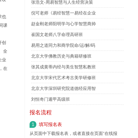
张浩文-周易智慧与人生经营决策
倪可老师《易经智慧一易经在企业
求也
赵金刚老师阳明学与心学智慧商帅
同课
崔国文老师八字命理高研班
杆创
易用之道同力和商学院命/运/解/码
、全
北京大学佛教历史与典籍研修班
企业
张其成黄蒂内经与美生智慧私教班
，在
北京大学宋代艺术考古美学研修班
北京大学深圳研究院道德经应用智
刘恒奇门遁甲高级班
报名流程
1
填写报名表
从页面中下载报名表，或者直接在页面“在线报