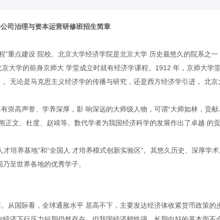
工程”重点建设 院校。北京大学经济学院是北京大学 历史最悠久的院系之一
，北京大学的前身京师大 学堂成立时就有经济学课程。1912 年，京师大学
）。无论是马克思主义经济学的传播与研究，还是西方经济学引进， 北京
有崇高声誉、学养深厚，影 响深远的大师级人物，可谓“大师如林，贡献
、熊正文、杜度、赵靖等。数代学者为我国经济科学的发展作出了卓越 的
才培养基地”和“全国人 才培养模式创新实验区”。其悠久历史、深厚学术
国乃至世界各地的优秀学子。
。从国际看，全球通胀水平 居高不下，主要发达经济体收紧货币政策的
内经济下行压力短期仍然存在，但我国经济韧性强、长期向好的基本面不