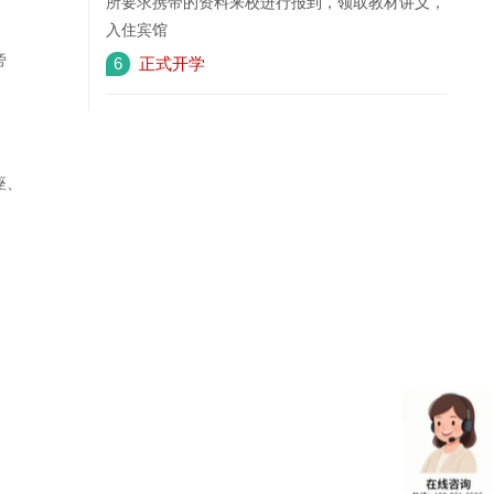
所要求携带的资料来校进行报到，领取教材讲义，
入住宾馆
旁
6
正式开学
座、