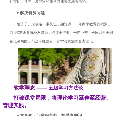
列实用工具等，多层次构建学习成
果落地方法论。
v
解决资源问题
建班子、定战略、带队伍，融资源！
15
年商学教育的积累，
1
万
+
精英企业家校
友资源，链接全行业、全产业链、全国乃至全球
百亿级商圈，与全球经营者一起
学会资源整合方法论。
教学理念
——
五级学习方法论
打破课堂局限，将理论学习延伸至经营、
管理实践。
v
学真知：问道好老师，授受真知识