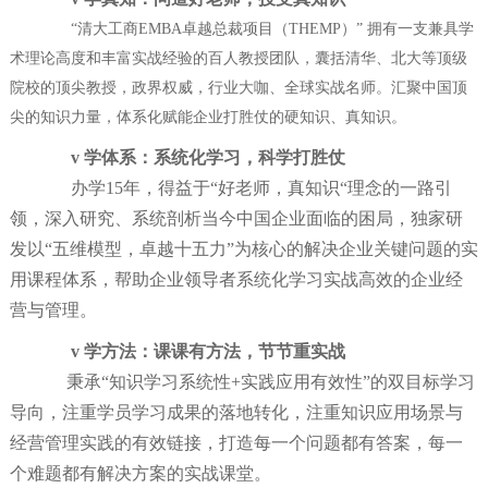
“清大工商
EMBA
卓越总裁项目（THEMP）” 拥有一支兼具学
术理论高度和丰富实战经验的百人教授团队，囊括清华、北大等顶级
院校的顶尖教授，政界权威，行业大咖、全球实战名师。汇聚中国顶
尖的知识力量，体系化赋能企业打胜仗的硬知识、真知识。
v
学体系：系统化学习，科学打胜仗
办学
1
5
年，得益于
“好老师，真知识“理念的一路引
领，深入研究、系统剖析当今中国企业面临的困局，
独家研
发以
“
五维模型，卓越十五力
”为核心的解决企业关键问题的实
用课程体系，帮助企业领导者系统化学习实战高效的企业经
营与管理。
v
学方法：课课有方法，节节重实战
秉承
“知识学习系统性+实践应用有效性”的双目标学习
导向，注重学员学习成果的落地转化，注重知识应用场景与
经营管理实践的有效链接，打造每一个问题都有答案，每一
个难题都有解决方案的实战课堂。