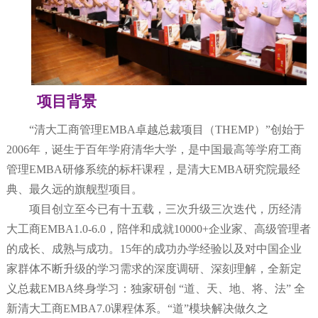
项目背景
“清大工商管理EMBA卓越总裁项目（THE
M
P）”创始于
2
006
年，诞生于百年学府清华大学，是中国最高等学府工商
管理
EMBA研修系统的标杆课程，是清大EMBA研究院最经
典、最久远的旗舰型项目。
项目创立至今已有十五载，三次升级三次迭代，历经清
大工商
EMBA
1.0
-
6.0
，陪伴和成就
10000+
企业家、高级管理者
的成长、成熟与成功。
1
5
年的成功办学经验以及对中国企业
家群体不断升级的学习需求的深度调研、深刻理解，全新定
义总裁
EMBA终身学习：独家研创 “道、天、地、将、法” 全
新清大工商EMBA
7.0
课程体系。
“道”模块解决做久之