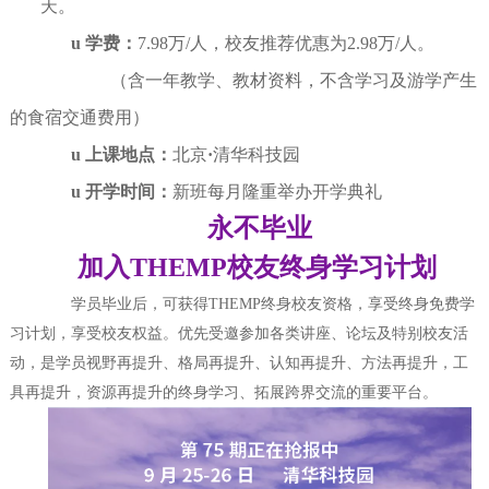
天。
u
学费：
7.98
万
/人，校友推荐优惠为2.9
8
万
/人
。
（含一年教学、教材资料，不含学习及游学产生
的食宿交通费用）
u
上课地点：
北京
·
清华科技园
u
开学时间：
新班每月隆重举办开学典礼
永不毕业
加入
THEMP校友终身学习计划
学员毕业后，可获得
THEMP终身校友资格，享受终身免费学
习计划，享受校友权益。优先受邀参加各类讲座、论坛及特别校友活
动，是学员视野再提升、格局再提升、认知再提升、方法再提升，工
具再提升，资源再提升的终身学习、拓展跨界交流的重要平台。