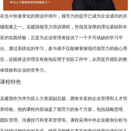
在当今快速变化的商业环境中，领导力的提升已成为企业成功的关
键因素之一。吴建国领导力培训课程，凭借其深厚的理论基础和丰
富的实践经验，正是为企业管理者提供了一个不可或缺的学习平
台。通过系统化的学习，参与者不仅能够掌握现代领导力的核心理
念，还能将这些理念有效地应用于实际工作中，从而提升团队的整
体绩效和企业的竞争力。
课程特色
吴建国作为华为前人力资源副总裁，拥有丰富的企业管理和人才培
养经验。他的课程内容涵盖了领导力的各个方面，包括战略思维、
团队管理、沟通技巧和变革管理等。课程采用中外企业案例分析与
互动研讨相结合的方式，使学员能够在真实的商业场景中进行深入