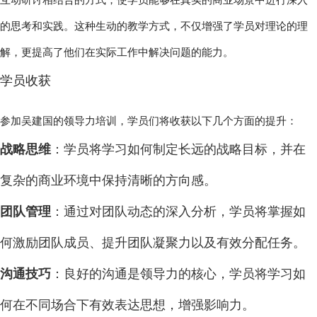
的思考和实践。这种生动的教学方式，不仅增强了学员对理论的理
解，更提高了他们在实际工作中解决问题的能力。
学员收获
参加吴建国的领导力培训，学员们将收获以下几个方面的提升：
战略思维
：学员将学习如何制定长远的战略目标，并在
复杂的商业环境中保持清晰的方向感。
团队管理
：通过对团队动态的深入分析，学员将掌握如
何激励团队成员、提升团队凝聚力以及有效分配任务。
沟通技巧
：良好的沟通是领导力的核心，学员将学习如
何在不同场合下有效表达思想，增强影响力。