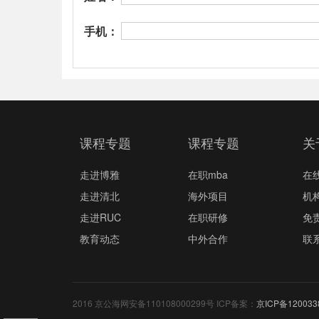
手机：
课程专题
课程专题
关
走进博雅
在职mba
在
走进清北
海外项目
机
走进RUC
在职研修
免
教育动态
中外合作
联
2016 京公海网安备110108000299号 ICP备案：
京ICP备120033