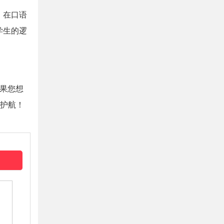
；在口语
学生的逻
果您想
驾护航！