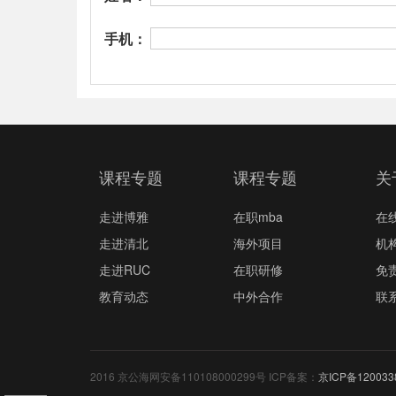
手机：
课程专题
课程专题
关
走进博雅
在职mba
在
走进清北
海外项目
机
走进RUC
在职研修
免
教育动态
中外合作
联
2016 京公海网安备110108000299号 ICP备案：
京ICP备120033