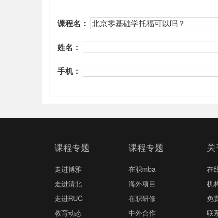
课程名：
姓名：
手机：
课程专题
课程专题
关
走进博雅
在职mba
在
走进清北
海外项目
机
走进RUC
在职研修
免
教育动态
中外合作
联