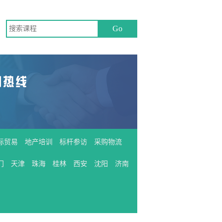
际贸易
地产培训
标杆参访
采购物流
门
天津
珠海
桂林
西安
沈阳
济南