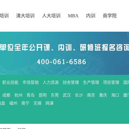
培训
清大培训
人大培训
MBA
内训
商学院
职业技能
市场营销
人力资源
财务管理
生产管理
项目管理
国
成都
杭州
青岛
昆明
东莞
武汉
长沙
南京
重庆
海口
厦
南昌
福州
南宁
无锡
网课