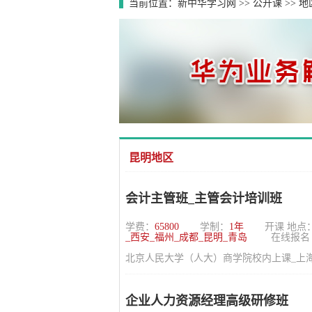
当前位置：
新中华学习网
>>
公开课
>>
地
昆明地区
会计主管班_主管会计培训班
学费：
65800
学制：
1年
开课 地点
_西安_福州_成都_昆明_青岛
在线报名
北京人民大学（人大）商学院校内上课_上海_
企业人力资源经理高级研修班