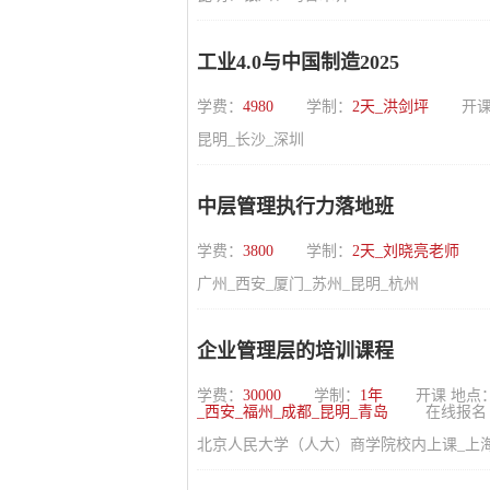
工业4.0与中国制造2025
学费：
4980
学制：
2天_洪剑坪
开课
昆明_长沙_深圳
中层管理执行力落地班
学费：
3800
学制：
2天_刘晓亮老师
广州_西安_厦门_苏州_昆明_杭州
企业管理层的培训课程
学费：
30000
学制：
1年
开课 地点
_西安_福州_成都_昆明_青岛
在线报名
北京人民大学（人大）商学院校内上课_上海_