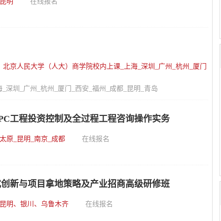
昆明
在线报名
：
北京人民大学（人大）商学院校内上课_上海_深圳_广州_杭州_厦门
深圳_广州_杭州_厦门_西安_福州_成都_昆明_青岛
PC工程投资控制及全过程工程咨询操作实务
太原_昆明_南京_成都
在线报名
式创新与项目拿地策略及产业招商高级研修班
昆明、银川、乌鲁木齐
在线报名