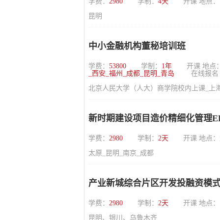
学费：
2980
学制：
4天
开课 地点：
昆明
中小金融机构董秘培训班
学费：
53800
学制：
1年
开课 地点
_西安_福州_成都_昆明_青岛
在线报名
北京人民大学（人大）商学院校内上课_上海_
新时期建设项目造价精细化管理E
学费：
2980
学制：
2天
开课 地点：
太原_昆明_南京_成都
产业新城综合片区开发投融资模
学费：
2980
学制：
2天
开课 地点：
昆明、银川、乌鲁木齐