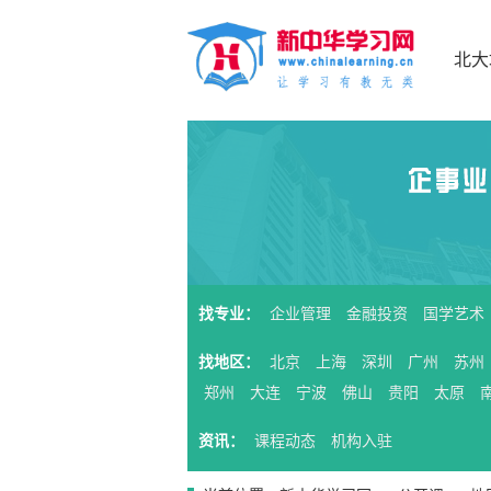
北大
找专业：
企业管理
金融投资
国学艺术
找地区：
北京
上海
深圳
广州
苏州
郑州
大连
宁波
佛山
贵阳
太原
资讯：
课程动态
机构入驻