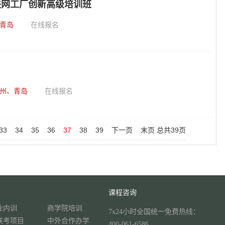
联网工厂创新高级培训班
青岛
在线报名
州、青岛
在线报名
33
34
35
36
37
38
39
下一页
末页
总共
39
页
课程咨询
业内训
商学院培训
7x24小时全国统一免费热线：
联考项目
中外合作办学
400-061-6586