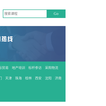
际贸易
地产培训
标杆参访
采购物流
门
天津
珠海
桂林
西安
沈阳
济南