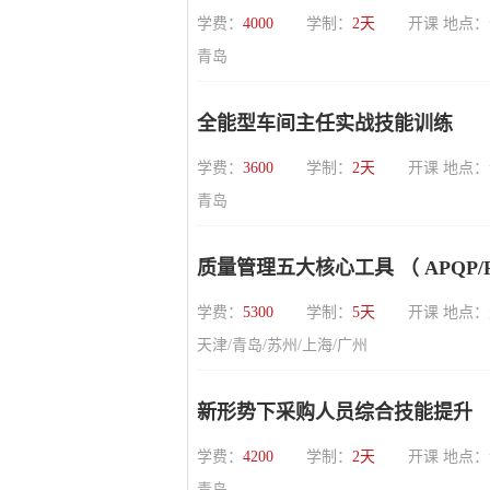
学费：
4000
学制：
2天
开课 地点：
青岛
全能型车间主任实战技能训练
学费：
3600
学制：
2天
开课 地点：
青岛
质量管理五大核心工具 （ APQP/PP
学费：
5300
学制：
5天
开课 地点：
天津/青岛/苏州/上海/广州
新形势下采购人员综合技能提升
学费：
4200
学制：
2天
开课 地点：
青岛