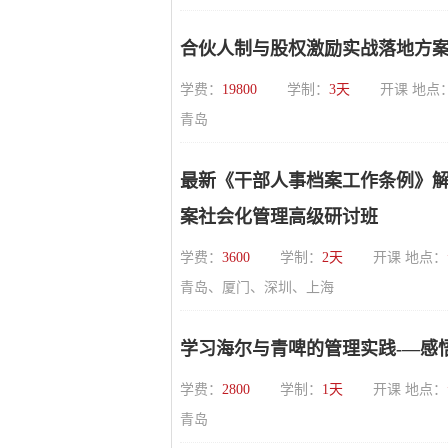
合伙人制与股权激励实战落地方
学费：
19800
学制：
3天
开课 地点
青岛
最新《干部人事档案工作条例》
案社会化管理高级研讨班
学费：
3600
学制：
2天
开课 地点：
青岛、厦门、深圳、上海
学习海尔与青啤的管理实践-—感
学费：
2800
学制：
1天
开课 地点：
青岛