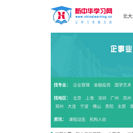
北大
找专业：
企业管理
金融投资
国学艺术
找地区：
北京
上海
深圳
广州
苏州
郑州
大连
宁波
佛山
贵阳
太原
资讯：
课程动态
机构入驻