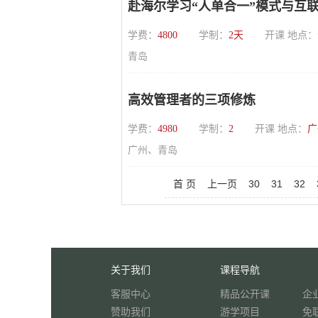
赴海尔学习“人单合一”模式与互
学费：
4800
学制：
2天
开课 地点：
青岛
高效管理者的三项修炼
学费：
4980
学制：
2
开课 地点：
广
广州、青岛
首 页
上一页
30
31
32
关于我们
课程导航
客服中心
精品公开课
企
赞助我们
游学项目
免