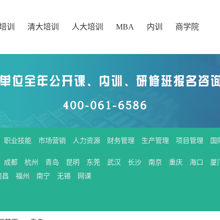
培训
清大培训
人大培训
MBA
内训
商学院
职业技能
市场营销
人力资源
财务管理
生产管理
项目管理
国
成都
杭州
青岛
昆明
东莞
武汉
长沙
南京
重庆
海口
厦
南昌
福州
南宁
无锡
网课