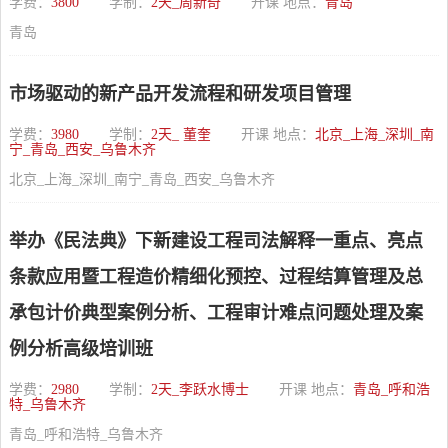
学费：
3800
学制：
2天_周新奇
开课 地点：
青岛
青岛
市场驱动的新产品开发流程和研发项目管理
学费：
3980
学制：
2天_ 董奎
开课 地点：
北京_上海_深圳_南
宁_青岛_西安_乌鲁木齐
北京_上海_深圳_南宁_青岛_西安_乌鲁木齐
举办《民法典》下新建设工程司法解释一重点、亮点
条款应用暨工程造价精细化预控、过程结算管理及总
承包计价典型案例分析、工程审计难点问题处理及案
例分析高级培训班
学费：
2980
学制：
2天_李跃水博士
开课 地点：
青岛_呼和浩
特_乌鲁木齐
青岛_呼和浩特_乌鲁木齐