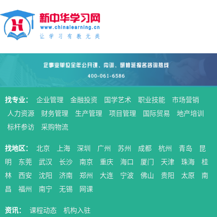
找专业：
企业管理
金融投资
国学艺术
职业技能
市场营销
人力资源
财务管理
生产管理
项目管理
国际贸易
地产培训
标杆参访
采购物流
找地区：
北京
上海
深圳
广州
苏州
成都
杭州
青岛
昆
明
东莞
武汉
长沙
南京
重庆
海口
厦门
天津
珠海
桂
林
西安
沈阳
济南
郑州
大连
宁波
佛山
贵阳
太原
南
昌
福州
南宁
无锡
网课
资讯：
课程动态
机构入驻