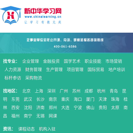
找专业：
企业管理
金融投资
国学艺术
职业技能
市场营销
人力资源
财务管理
生产管理
项目管理
国际贸易
地产培训
标杆参访
采购物流
找地区：
北京
上海
深圳
广州
苏州
成都
杭州
青岛
昆
明
东莞
武汉
长沙
南京
重庆
海口
厦门
天津
珠海
桂
林
西安
沈阳
济南
郑州
大连
宁波
佛山
贵阳
太原
南
昌
福州
南宁
无锡
网课
资讯：
课程动态
机构入驻