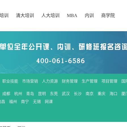
培训
清大培训
人大培训
MBA
内训
商学院
职业技能
市场营销
人力资源
财务管理
生产管理
项目管理
国
成都
杭州
青岛
昆明
东莞
武汉
长沙
南京
重庆
海口
厦
南昌
福州
南宁
无锡
网课