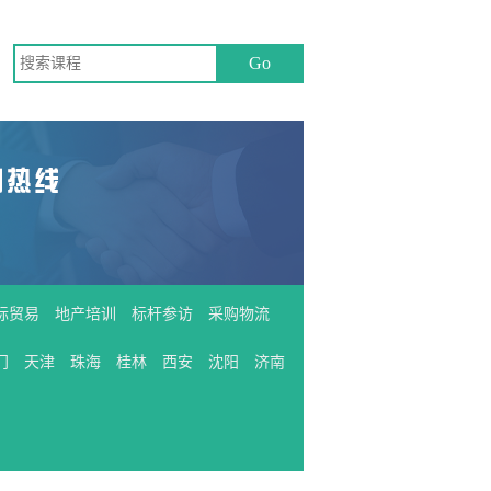
际贸易
地产培训
标杆参访
采购物流
门
天津
珠海
桂林
西安
沈阳
济南