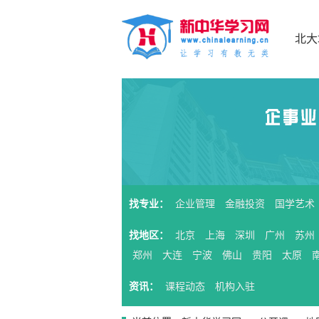
北大
找专业：
企业管理
金融投资
国学艺术
找地区：
北京
上海
深圳
广州
苏州
郑州
大连
宁波
佛山
贵阳
太原
资讯：
课程动态
机构入驻