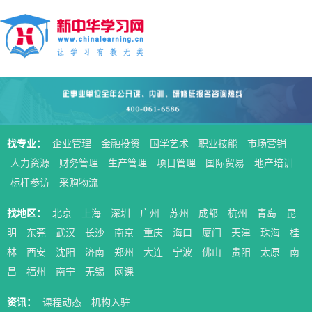
找专业：
企业管理
金融投资
国学艺术
职业技能
市场营销
人力资源
财务管理
生产管理
项目管理
国际贸易
地产培训
标杆参访
采购物流
找地区：
北京
上海
深圳
广州
苏州
成都
杭州
青岛
昆
明
东莞
武汉
长沙
南京
重庆
海口
厦门
天津
珠海
桂
林
西安
沈阳
济南
郑州
大连
宁波
佛山
贵阳
太原
南
昌
福州
南宁
无锡
网课
资讯：
课程动态
机构入驻