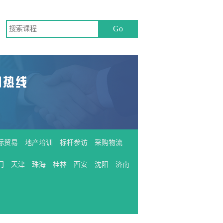
际贸易
地产培训
标杆参访
采购物流
门
天津
珠海
桂林
西安
沈阳
济南