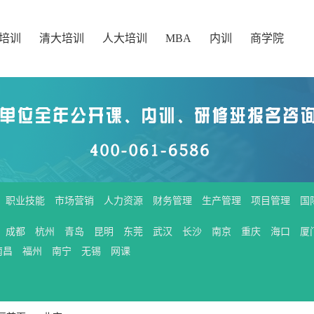
培训
清大培训
人大培训
MBA
内训
商学院
职业技能
市场营销
人力资源
财务管理
生产管理
项目管理
国
成都
杭州
青岛
昆明
东莞
武汉
长沙
南京
重庆
海口
厦
南昌
福州
南宁
无锡
网课