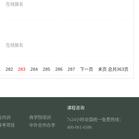
在线报名
在线报名
1
282
283
284
285
286
287
下一页
末页
总共
363
页
课程咨询
业内训
商学院培训
7x24小时全国统一免费热线：
联考项目
中外合作办学
400-061-6586