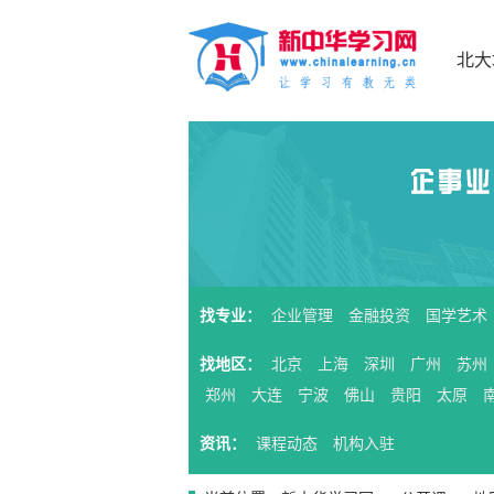
北大
找专业：
企业管理
金融投资
国学艺术
找地区：
北京
上海
深圳
广州
苏州
郑州
大连
宁波
佛山
贵阳
太原
资讯：
课程动态
机构入驻