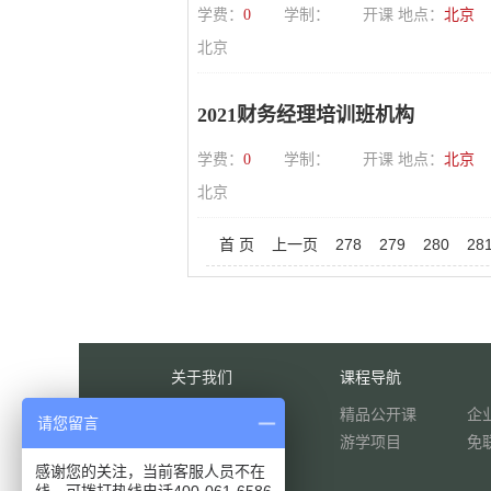
学费：
0
学制：
开课 地点：
北京
北京
2021财务经理培训班机构
学费：
0
学制：
开课 地点：
北京
北京
首 页
上一页
278
279
280
28
关于我们
课程导航
客服中心
精品公开课
企
请您留言
赞助我们
游学项目
免
联系我们
感谢您的关注，当前客服人员不在