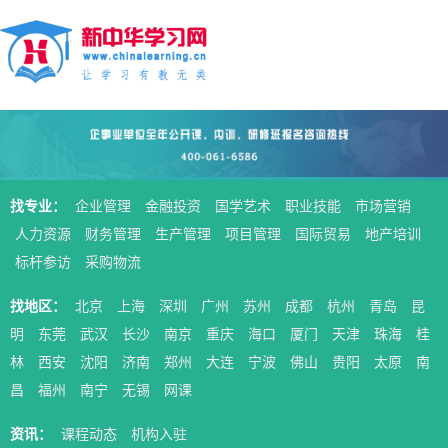
找专业：
企业管理
金融投资
国学艺术
职业技能
市场营销
人力资源
财务管理
生产管理
项目管理
国际贸易
地产培训
标杆参访
采购物流
找地区：
北京
上海
深圳
广州
苏州
成都
杭州
青岛
昆
明
东莞
武汉
长沙
南京
重庆
海口
厦门
天津
珠海
桂
林
西安
沈阳
济南
郑州
大连
宁波
佛山
贵阳
太原
南
昌
福州
南宁
无锡
网课
资讯：
课程动态
机构入驻