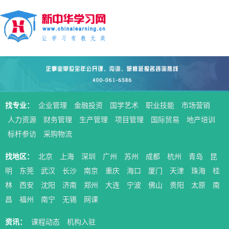
找专业：
企业管理
金融投资
国学艺术
职业技能
市场营销
人力资源
财务管理
生产管理
项目管理
国际贸易
地产培训
标杆参访
采购物流
找地区：
北京
上海
深圳
广州
苏州
成都
杭州
青岛
昆
明
东莞
武汉
长沙
南京
重庆
海口
厦门
天津
珠海
桂
林
西安
沈阳
济南
郑州
大连
宁波
佛山
贵阳
太原
南
昌
福州
南宁
无锡
网课
资讯：
课程动态
机构入驻