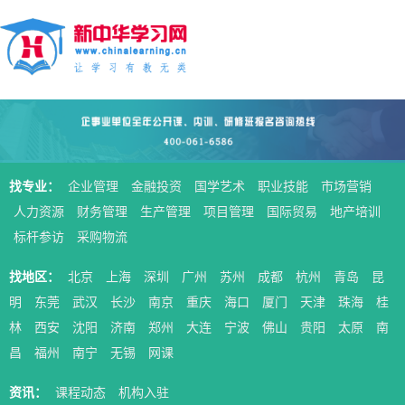
找专业：
企业管理
金融投资
国学艺术
职业技能
市场营销
人力资源
财务管理
生产管理
项目管理
国际贸易
地产培训
标杆参访
采购物流
找地区：
北京
上海
深圳
广州
苏州
成都
杭州
青岛
昆
明
东莞
武汉
长沙
南京
重庆
海口
厦门
天津
珠海
桂
林
西安
沈阳
济南
郑州
大连
宁波
佛山
贵阳
太原
南
昌
福州
南宁
无锡
网课
资讯：
课程动态
机构入驻