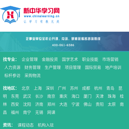
找专业：
企业管理
金融投资
国学艺术
职业技能
市场营销
人力资源
财务管理
生产管理
项目管理
国际贸易
地产培训
标杆参访
采购物流
找地区：
北京
上海
深圳
广州
苏州
成都
杭州
青岛
昆
明
东莞
武汉
长沙
南京
重庆
海口
厦门
天津
珠海
桂
林
西安
沈阳
济南
郑州
大连
宁波
佛山
贵阳
太原
南
昌
福州
南宁
无锡
网课
资讯：
课程动态
机构入驻