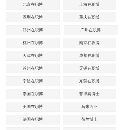
北京在职博
上海在职博
深圳在职博
重庆在职博
郑州在职博
广州在职博
杭州在职博
南京在职博
天津在职博
成都在职博
苏州在职博
无锡在职博
宁波在职博
东莞在职博
泰国在职博
菲律宾博士
美国在职博
马来西亚
法国在职博
荷兰博士