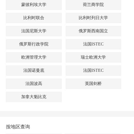
蒙彼利埃大学
荷兰商学院
比利时联合
比利时列日大学
法国尼斯大学
俄罗斯西南国立
俄罗斯行政学院
法国ISTEC
欧洲管理大学
瑞士欧洲大学
法国诺曼底
法国ISTEC
法国波高
英国剑桥
加拿大魁比克
按地区查询