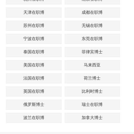
天津在职博
成都在职博
苏州在职博
无锡在职博
宁波在职博
东莞在职博
泰国在职博
菲律宾博士
美国在职博
马来西亚
法国在职博
荷兰博士
英国在职博
比利时博士
俄罗斯博士
瑞士在职博
波兰在职博
加拿大博士