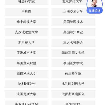
社会科学院
北京师范大学
中科院
上海交通大学
华中科技大学
美国管理技术
宾夕法尼亚大学
美国加州商业
斯坦福大学
三大名校联合
亚洲城市大学
菲律宾国父大学
泰国宣素那他
泰国正大学院
蒙彼利埃大学
荷兰商学院
比利时联合
比利时列日大学
法国尼斯大学
俄罗斯西南国立
俄罗斯行政学院
法国ISTEC