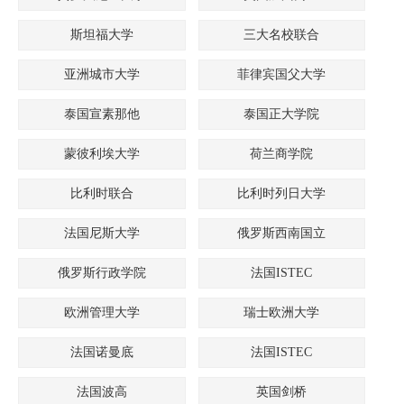
斯坦福大学
三大名校联合
亚洲城市大学
菲律宾国父大学
泰国宣素那他
泰国正大学院
蒙彼利埃大学
荷兰商学院
比利时联合
比利时列日大学
法国尼斯大学
俄罗斯西南国立
俄罗斯行政学院
法国ISTEC
欧洲管理大学
瑞士欧洲大学
法国诺曼底
法国ISTEC
法国波高
英国剑桥