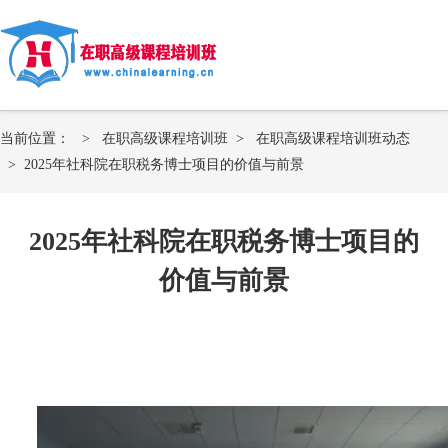
当前位置：
>
在职高级课程培训班
>
在职高级课程培训班动态
>
2025年社科院在职税务博士项目的价值与前景
2025年社科院在职税务博士项目的
价值与前景