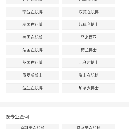
宁波在职博
东莞在职博
泰国在职博
菲律宾博士
美国在职博
马来西亚
法国在职博
荷兰博士
英国在职博
比利时博士
俄罗斯博士
瑞士在职博
波兰在职博
加拿大博士
按专业查询
金融学在职博
经济学在职博