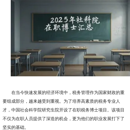
在当今快速发展的经济环境中，税务管理作为国家财政的重
要组成部分，越来越受到重视。为了培养高素质的税务专业人
才，中国社会科学院研究生院开设了在职税务博士项目。该项目
不仅为在职人员提供了深造的机会，更为他们的职业发展打下了
坚实的基础。